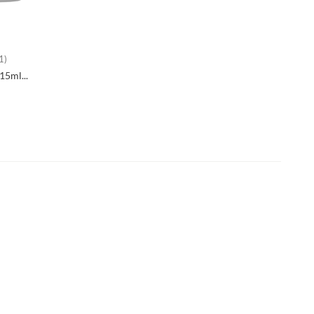
1)
15ml...
ena