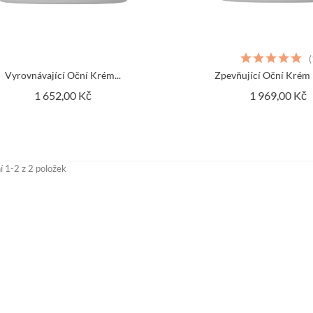
(
Vyrovnávající Oční Krém...
Zpevňující Oční Krém 
Cena
C
1 652,00 Kč
1 969,00 Kč
 1-2 z 2 položek