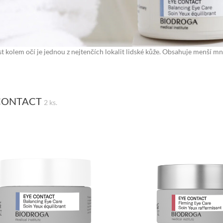
t kolem očí je jednou z nejtenčích lokalit lidské kůže. Obsahuje menší m
CONTACT
2 ks.