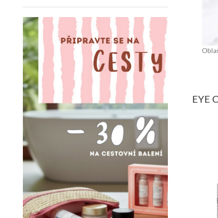
Oblas
EYE 