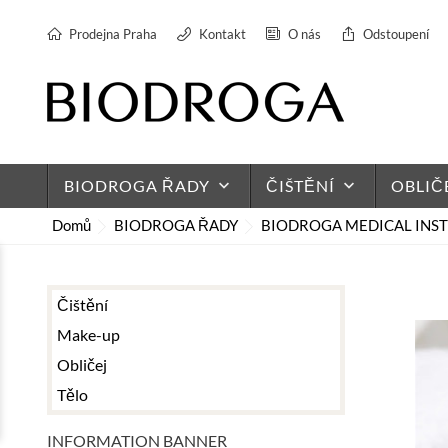
Prodejna Praha
Kontakt
O nás
Odstoupení
BIODROGA ŘADY
keyboard_arrow_down
ČIŠTĚNÍ
keyboard_arrow_down
OBLIČ
Domů
BIODROGA ŘADY
BIODROGA MEDICAL INST
Čištění
Make-up
Obličej
Tělo
INFORMATION BANNER