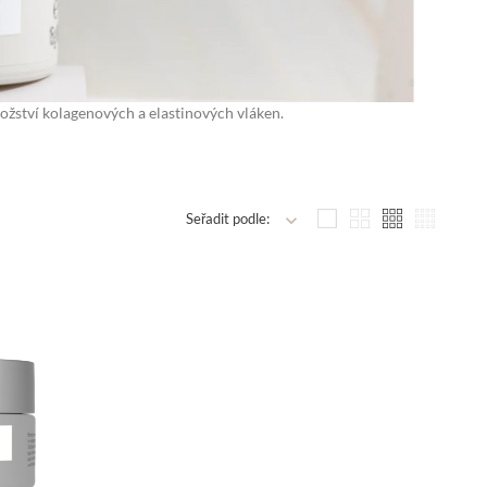
nožství kolagenových a elastinových vláken.
Seřadit podle: